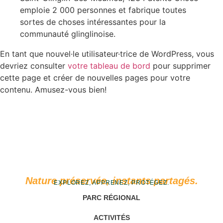
emploie 2 000 personnes et fabrique toutes
sortes de choses intéressantes pour la
communauté glinglinoise.
En tant que nouvel·le utilisateur·trice de WordPress, vous
devriez consulter
votre tableau de bord
pour supprimer
cette page et créer de nouvelles pages pour votre
contenu. Amusez-vous bien!
Nature préservée, instants partagés.
EXPLOREZ, APPRENEZ, PROTÉGEZ.
PARC RÉGIONAL
ACTIVITÉS