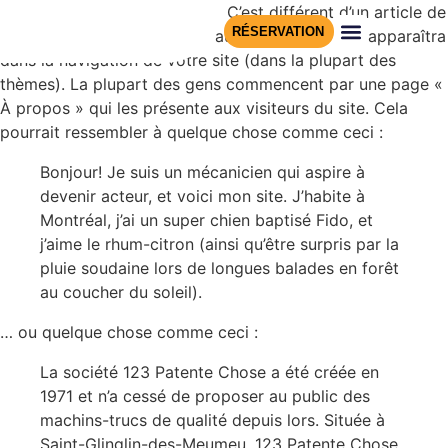
Ceci est une page d’exemple. C’est différent d’un article de
RÉSERVATION
blogue parce qu’elle restera au même endroit et apparaîtra
dans la navigation de votre site (dans la plupart des
thèmes). La plupart des gens commencent par une page «
PARC RÉGIONAL
RÉSERVE NATURELL
À propos » qui les présente aux visiteurs du site. Cela
pourrait ressembler à quelque chose comme ceci :
Bonjour! Je suis un mécanicien qui aspire à
devenir acteur, et voici mon site. J’habite à
Montréal, j’ai un super chien baptisé Fido, et
j’aime le rhum-citron (ainsi qu’être surpris par la
pluie soudaine lors de longues balades en forêt
au coucher du soleil).
… ou quelque chose comme ceci :
La société 123 Patente Chose a été créée en
1971 et n’a cessé de proposer au public des
machins-trucs de qualité depuis lors. Située à
Saint-Glinglin-des-Meumeu, 123 Patente Chose